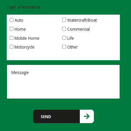
Type of Insurance
Auto
Watercraft/Boat
Home
Commercial
Mobile Home
Life
Motorcycle
Other
Por favor, deja este campo vacío.
SEND