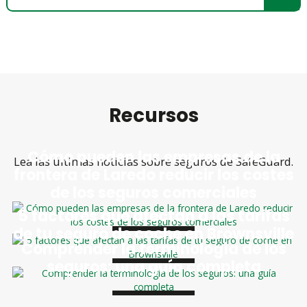
Recursos
Cómo pueden las empresas de la
Lea las últimas noticias sobre seguros de SafeGuard.
frontera de Laredo reducir los costes
de los seguros comerciales
5 factores que afectan a las tarifas
de tu seguro de coche en Brownsville
Comprender la terminología de los
seguros: una guía completa